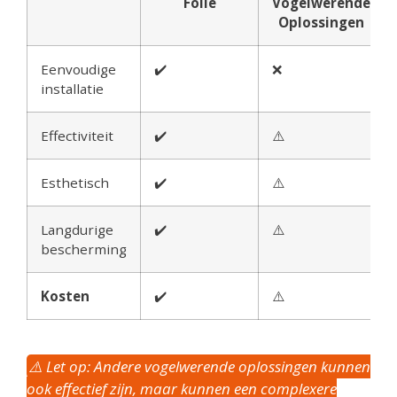
Folie
Vogelwerende
Oplossingen
Eenvoudige
✔️
❌
installatie
Effectiviteit
✔️
⚠️
Esthetisch
✔️
⚠️
Langdurige
✔️
⚠️
bescherming
Kosten
✔️
⚠️
⚠️ Let op: Andere vogelwerende oplossingen kunnen
ook effectief zijn, maar kunnen een complexere