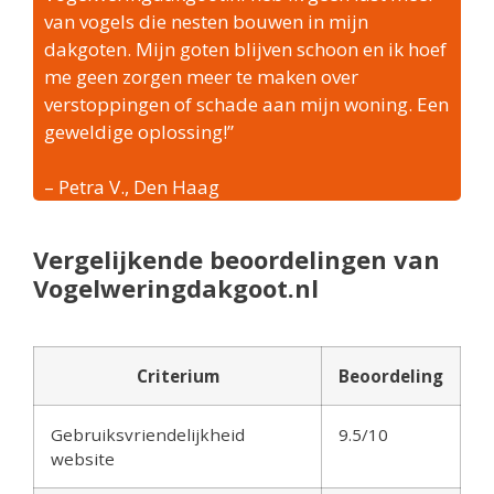
van vogels die nesten bouwen in mijn
dakgoten. Mijn goten blijven schoon en ik hoef
me geen zorgen meer te maken over
verstoppingen of schade aan mijn woning. Een
geweldige oplossing!”
– Petra V., Den Haag
Vergelijkende beoordelingen van
Vogelweringdakgoot.nl
Criterium
Beoordeling
Gebruiksvriendelijkheid
9.5/10
website