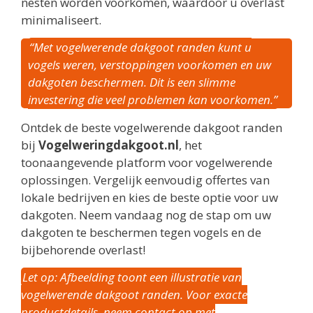
nesten worden voorkomen, waardoor u overlast
minimaliseert.
“Met vogelwerende dakgoot randen kunt u
vogels weren, verstoppingen voorkomen en uw
dakgoten beschermen. Dit is een slimme
investering die veel problemen kan voorkomen.”
Ontdek de beste vogelwerende dakgoot randen
bij
Vogelweringdakgoot.nl
, het
toonaangevende platform voor vogelwerende
oplossingen. Vergelijk eenvoudig offertes van
lokale bedrijven en kies de beste optie voor uw
dakgoten. Neem vandaag nog de stap om uw
dakgoten te beschermen tegen vogels en de
bijbehorende overlast!
Let op: Afbeelding toont een illustratie van
vogelwerende dakgoot randen. Voor exacte
productdetails, neem contact op met