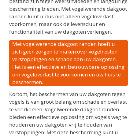
bestand zijn tegen weersinvloeden en langdurige
bescherming bieden. Met vogelwerende dakgoot
randen kunt u dus niet alleen vogeloverlast
voorkomen, maar ook de levensduur en
functionaliteit van uw dakgoten verlengen.
Met vogelwerende dakgoot randen hoeft u
zich geen zorgen te maken over vogelnesten,
verstoppingen en schade aan uw dakgoten.
Het is een effectieve en betrouwbare oplossing
om vogeloverlast te voorkomen en uw huis te
beschermen.
Kortom, het beschermen van uw dakgoten tegen
vogels is van groot belang om schade en overlast
te voorkomen. Vogelwerende dakgoot randen
bieden een effectieve oplossing om vogels weg te
houden en uw dakgoten vrij te houden van
verstoppingen. Met deze bescherming kunt u