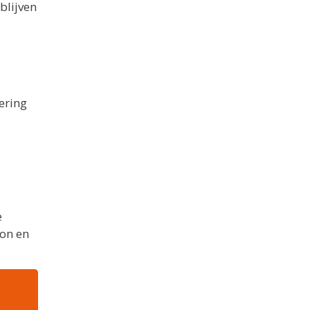
blijven
ering
e
oon en