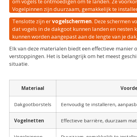
om vogels te ontmoedigen om te landen. Ze voorkom
Vogelpinnen zijn duurzaam, gemakkelijk te install
Tenslotte zijn er
vogelschermen
. Deze schermen v
dat vogels in de dakgoot kunnen landen en nesten 
kunnen worden aangepast aan de lengte van je dak
Elk van deze materialen biedt een effectieve manier
verstoppingen. Het is belangrijk om het meest geschik
situatie.
Materiaal
Voorde
Dakgootborstels
Eenvoudig te installeren, aanpas
Vogelnetten
Effectieve barrière, duurzaam mat
Vogelpinnen
Duurzaam, gemakkelijk te install