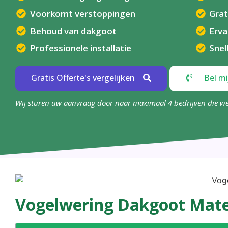
Voorkomt verstoppingen
Grat
Behoud van dakgoot
Erv
Professionele installatie
Snel
Gratis Offerte's vergelijken
Bel mi
Wij sturen uw aanvraag door naar maximaal 4 bedrijven die w
Vogelwering Dakgoot Mate