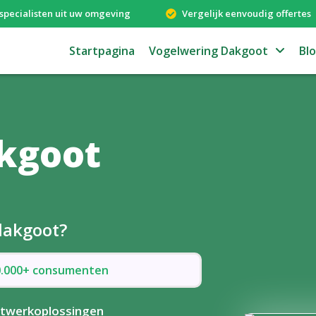
specialisten uit uw omgeving
Vergelijk eenvoudig offertes
Startpagina
Vogelwering Dakgoot
Bl
kgoot
dakgoot?
50.000+ consumenten
twerkoplossingen