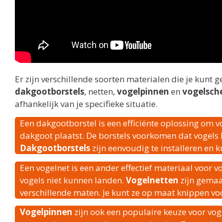
Er zijn verschillende soorten materialen die je kunt 
dakgootborstels
, netten,
vogelpinnen
en
vogelsch
afhankelijk van je specifieke situatie.
Een dakgootborstel is een efficiënte oplossing om vog
dakgoot plaatst. De borstels voorkomen dat vogel
Dakgootborstels
zijn eenvoudig te installeren en
Een vogelnet is een ander effectief materiaal voor 
vogels niet kunnen landen.
Vogelnetten
zijn gemaa
verschillende maten. Je kunt ze op maat knippen voo
Vogelpinnen
zijn ook een populaire keuze voor vog