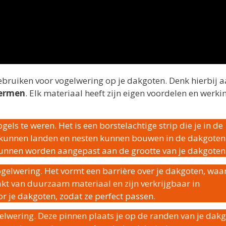
gebruiken voor vogelwering op je dakgoten. Denk hierbij 
ermen
. Elk materiaal heeft zijn eigen voordelen en werki
els te weren. Het is een borstelachtige strip die je in de
s kunnen landen en nesten kunnen bouwen in de dakgoten
 kunnen worden aangepast aan de grootte van je dakgoten
vogelwering. Het vormt een barrière over je dakgoten, wa
kt van duurzaam materiaal en zijn verkrijgbaar in
r je dakgoten, zodat ze perfect passen.
elwering. Deze pinnen plaats je op de randen van je dak