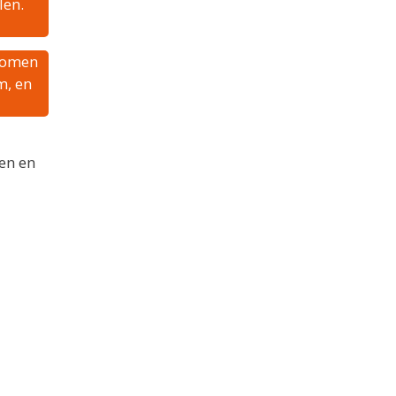
len.
rkomen
m, en
ten en