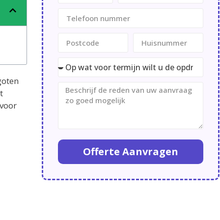
goten
t
rvoor
Offerte Aanvragen