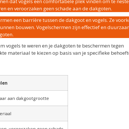
en dat vogels een comfortabele plek vinden om te neste
eren en veroorzaken geen schade aan de dakgoten.
ormen een barrière tussen de dakgoot en vogels. Ze voo
kunnen bouwen. Vogelschermen zijn effectief en duurzaa
goten.
 om vogels te weren en je dakgoten te beschermen tegen
te materiaal te kiezen op basis van je specifieke behoef
len
baar aan dakgootgrootte
eriaal
eren, veroorzaken geen schade