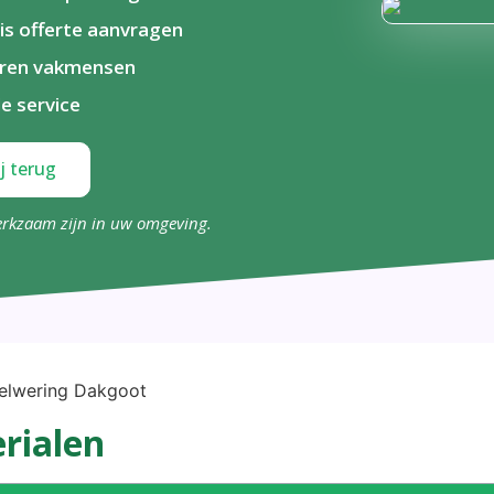
is offerte aanvragen
aren vakmensen
le service
j terug
erkzaam zijn in uw omgeving.
rialen