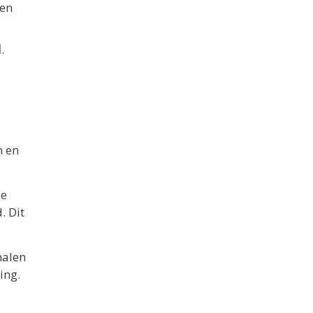
nen
l
.
m en
de
. Dit
nalen
ing.