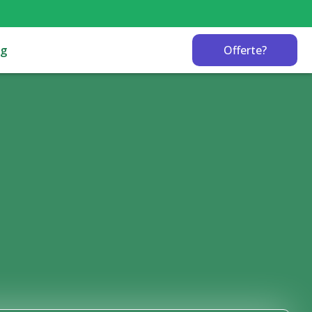
og
Offerte?